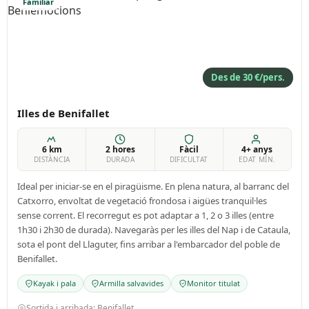
Familiar
Des de 30 €/pers.
Illes de Benifallet
6 km
2 hores
Fàcil
4+ anys
DISTÀNCIA
DURADA
DIFICULTAT
EDAT MÍN.
Ideal per iniciar-se en el piragüisme. En plena natura, al barranc del
Catxorro, envoltat de vegetació frondosa i aigües tranquil·les
sense corrent. El recorregut es pot adaptar a 1, 2 o 3 illes (entre
1h30 i 2h30 de durada). Navegaràs per les illes del Nap i de Cataula,
sota el pont del Llaguter, fins arribar a l'embarcador del poble de
Benifallet.
Kayak i pala
Armilla salvavides
Monitor titulat
Sortida i arribada: Benifallet