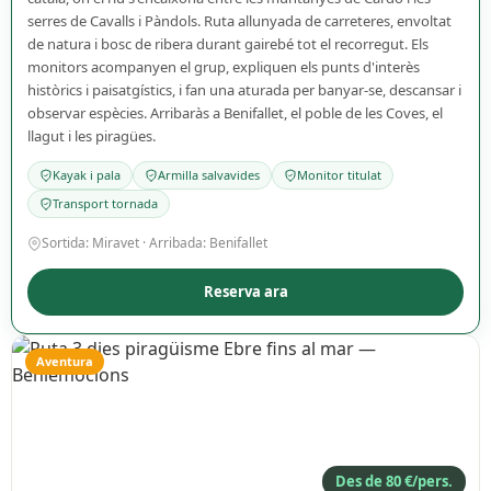
serres de Cavalls i Pàndols. Ruta allunyada de carreteres, envoltat
de natura i bosc de ribera durant gairebé tot el recorregut. Els
monitors acompanyen el grup, expliquen els punts d'interès
històrics i paisatgístics, i fan una aturada per banyar-se, descansar i
observar espècies. Arribaràs a Benifallet, el poble de les Coves, el
llagut i les piragües.
Kayak i pala
Armilla salvavides
Monitor titulat
Transport tornada
Sortida: Miravet · Arribada: Benifallet
Reserva ara
Aventura
Des de 80 €/pers.