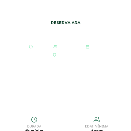
dies fins al mar.
Des de 30 € · Nens fins a 8 anys: 5 €
RESERVA ARA
VEURE RUTES
1h mínim
Totes les edats
Tot l'any
Material inclòs
DURADA
EDAT MÍNIMA