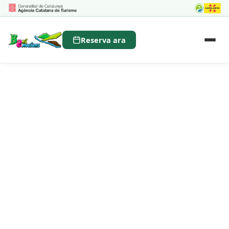
Reserva ara
PIRAGÜISME · BENIFALLET · TERRES DE
L’EBRE
Piragüisme a
l'Ebre
Més de 7 rutes pel riu Ebre. Des de sortides
familiars d’una hora fins a descensos de tres