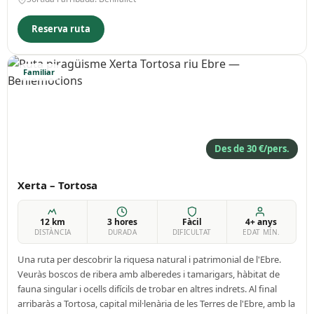
Reserva ruta
Familiar
Des de 30 €/pers.
Xerta – Tortosa
12 km
3 hores
Fàcil
4+ anys
DISTÀNCIA
DURADA
DIFICULTAT
EDAT MÍN.
Una ruta per descobrir la riquesa natural i patrimonial de l'Ebre.
Veuràs boscos de ribera amb alberedes i tamarigars, hàbitat de
fauna singular i ocells difícils de trobar en altres indrets. Al final
arribaràs a Tortosa, capital mil·lenària de les Terres de l'Ebre, amb la