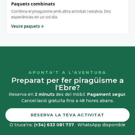
Paquets combinats
Combina el piragüisme amb altra activitat i estalvia. Dos
experiències en un sol dia.
Veure paquets
APUNTA'T A L'AVENTURA
Preparat per fer piragüisme a
l'Ebre?
Reserva en
2 minuts
des del mòbil.
Pagament segur
.
Cancel·lació gratuïta fins a 48 hores abans.
RESERVA LA TEVA ACTIVITAT
O truca’ns:
(+34) 633 081 737
· WhatsApp disponible