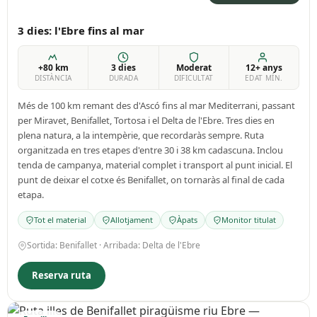
3 dies: l'Ebre fins al mar
+80 km
3 dies
Moderat
12+ anys
DISTÀNCIA
DURADA
DIFICULTAT
EDAT MÍN.
Més de 100 km remant des d'Ascó fins al mar Mediterrani, passant
per Miravet, Benifallet, Tortosa i el Delta de l'Ebre. Tres dies en
plena natura, a la intempèrie, que recordaràs sempre. Ruta
organitzada en tres etapes d'entre 30 i 38 km cadascuna. Inclou
tenda de campanya, material complet i transport al punt inicial. El
punt de deixar el cotxe és Benifallet, on tornaràs al final de cada
etapa.
Tot el material
Allotjament
Àpats
Monitor titulat
Sortida: Benifallet · Arribada: Delta de l'Ebre
Reserva ruta