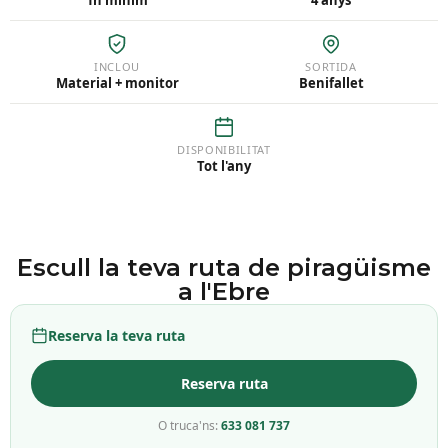
1h mínim
4 anys
INCLOU
SORTIDA
Material + monitor
Benifallet
DISPONIBILITAT
Tot l'any
Escull la teva ruta de piragüisme
a l'Ebre
Reserva la teva ruta
Reserva ruta
O truca'ns:
633 081 737