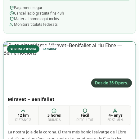
Pagament segur
Cancel·lació gratuïta fins 48h
Material homologat inclòs
Monitors titulats federats
★ Ruta estrella
Familiar
Des de 35 €/pers.
Miravet – Benifallet
12 km
3 hores
Fàcil
4+ anys
DISTÀNCIA
DURADA
DIFICULTAT
EDAT MÍN.
La nostra joia de la corona. El tram més bonic i salvatge de l'Ebre
català, on el riu s'encaixona entre les muntanyes de Cardó i les