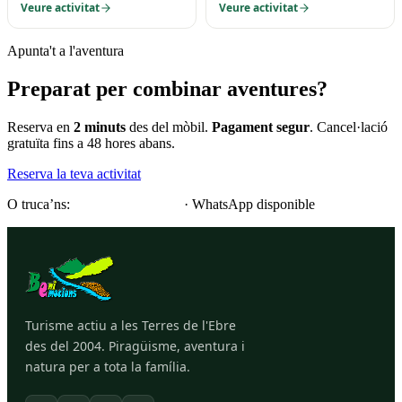
Veure activitat
Veure activitat
Apunta't a l'aventura
Preparat per combinar aventures?
Reserva en
2 minuts
des del mòbil.
Pagament segur
. Cancel·lació
gratuïta fins a 48 hores abans.
Reserva la teva activitat
O truca’ns:
(+34) 633 081 737
· WhatsApp disponible
Turisme actiu a les Terres de l'Ebre
des del 2004. Piragüisme, aventura i
natura per a tota la família.