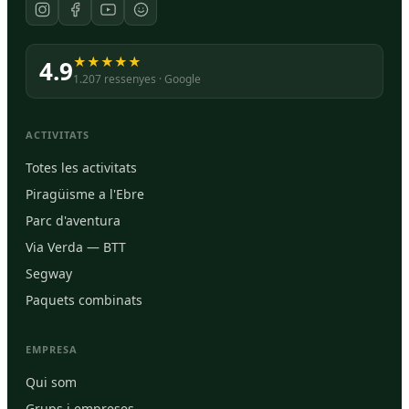
★★★★★
4.9
1.207 ressenyes · Google
ACTIVITATS
Totes les activitats
Piragüisme a l'Ebre
Parc d'aventura
Via Verda — BTT
Segway
Paquets combinats
EMPRESA
Qui som
Grups i empreses