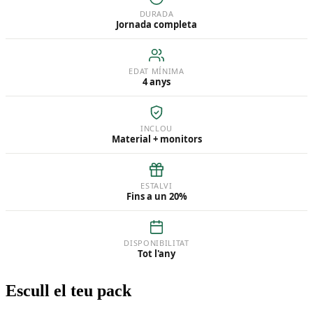
DURADA
Jornada completa
EDAT MÍNIMA
4 anys
INCLOU
Material + monitors
ESTALVI
Fins a un 20%
DISPONIBILITAT
Tot l'any
Escull el teu pack