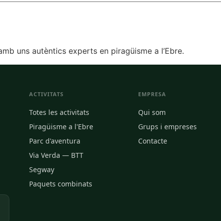
 amb uns autèntics experts en piragüisme a l’Ebre.
ACTIVITATS
EMPRESA
Totes les activitats
Qui som
Piragüisme a l'Ebre
Grups i empreses
Parc d'aventura
Contacte
Via Verda — BTT
Segway
Paquets combinats