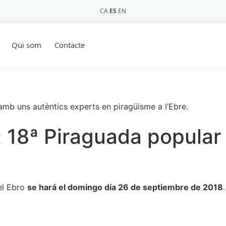
CA
ES
EN
Qui som
Contacte
 amb uns autèntics experts en piragüisme a l’Ebre.
 18ª Piraguada popular
el Ebro
se hará
el domingo
día
26 de septiembre de
2018