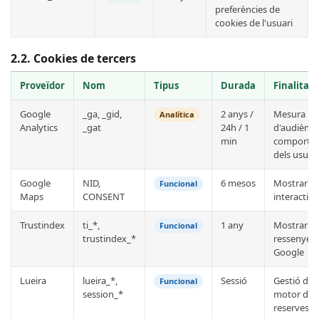
preferències de
cookies de l'usuari
2.2. Cookies de tercers
Proveïdor
Nom
Tipus
Durada
Finalitat
Google
_ga, _gid,
2 anys /
Mesura
Analítica
Analytics
_gat
24h / 1
d'audiència
min
comporta
dels usuar
Google
NID,
6 mesos
Mostrar m
Funcional
Maps
CONSENT
interactius
Trustindex
ti_*,
1 any
Mostrar
Funcional
trustindex_*
ressenyes
Google
Lueira
lueira_*,
Sessió
Gestió del
Funcional
session_*
motor de
reserves