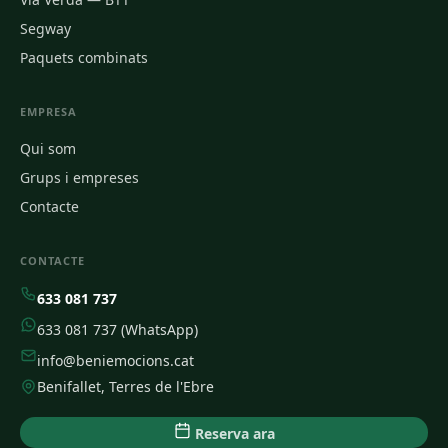
Segway
Paquets combinats
EMPRESA
Qui som
Grups i empreses
Contacte
CONTACTE
633 081 737
633 081 737 (WhatsApp)
info@beniemocions.cat
Benifallet, Terres de l'Ebre
Reserva ara