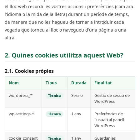
el lloc web recordi les vostres accions i preferències (com ara
l'idioma o la mida de la lletra) durant un període de temps,
de manera que no les hagueu de tornar a introduir cada
vegada que torneu al lloc o navegueu d'una pàgina a una
altra.
2. Quines cookies utilitza aquest Web?
2.1. Cookies pròpies
Nom
Tipus
Durada
Finalitat
wordpress_*
Sessió
Gestió de sessió de
Tècnica
WordPress
wp-settings-*
1 any
Preferències de
Tècnica
l'usuari al panell
WordPress
cookie_consent
1 any
Guardar les
Tècnica